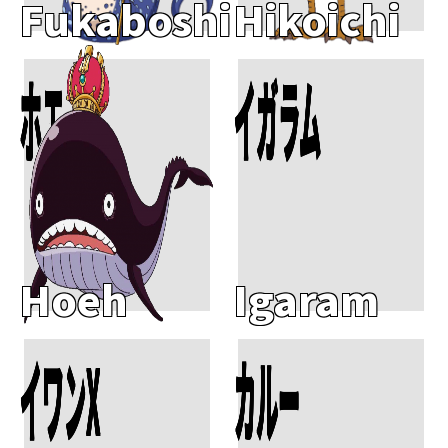
Fukaboshi
Hikoichi
ホエ
イガラム
Add To Cart
Add To Cart
Hoeh
Igaram
イワンX
カルー
Add To Cart
Add To Cart