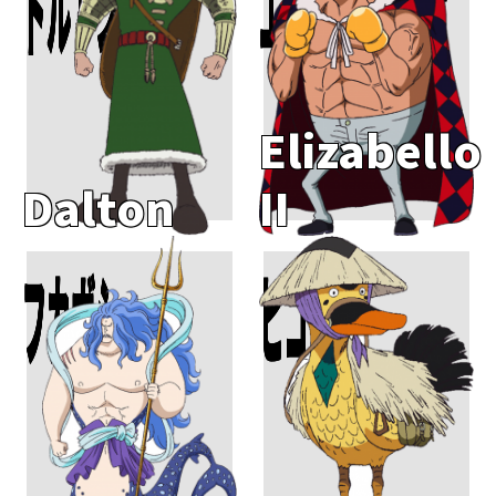
ドルトン
エリザベローII世
Elizabello
Dalton
II
フカボシ
ヒコイチ
Add To Cart
Add To Cart