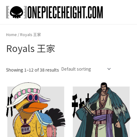
Skip
to
Main
content
Men
Home
/ Royals 王家
Royals 王家
Showing 1–12 of 38 results
バーボンJr.
チャカ
Add To Cart
Add To Cart