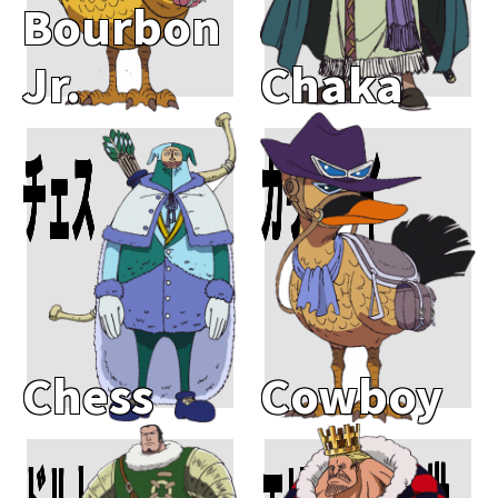
Bourbon
Jr.
Chaka
チェス
カウボーイ
Add To Cart
Add To Cart
Chess
Cowboy
Add To Cart
Add To Cart