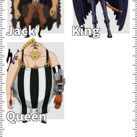
Jack
King
クイーン
Add To Cart
Queen