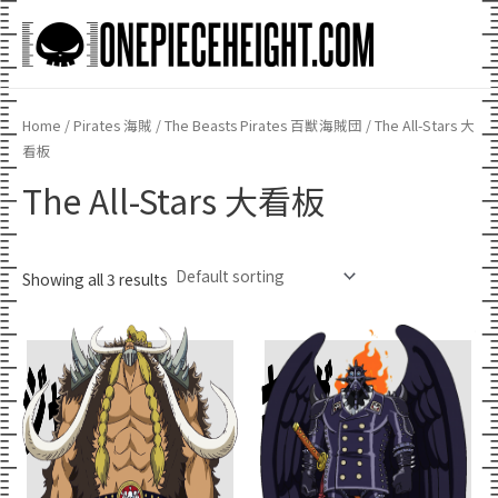
Skip
to
Main
content
Men
Home
/
Pirates 海賊
/
The Beasts Pirates 百獣海賊団
/ The All-Stars 大
看板
The All-Stars 大看板
Showing all 3 results
ジャック
キング
Add To Cart
Add To Cart