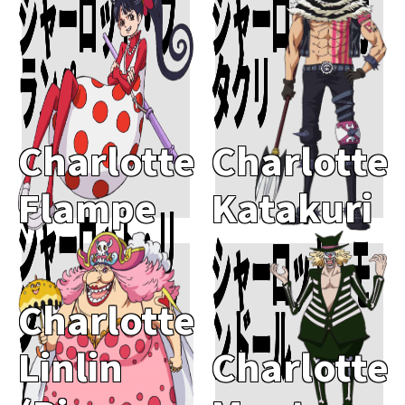
シャーロット・フ
シャーロット・カ
ランペ
タクリ
Charlotte
Charlotte
Flampe
Katakuri
シャーロット・リ
シャーロット・モ
Add To Cart
Add To Cart
ンリン（ビッグマ
ンドール
Charlotte
ム）
Linlin
Charlotte