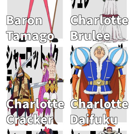
Baron
Charlotte
Tamago
Brulee
シャーロット・ク
シャーロット・ダ
Add To Cart
Add To Cart
ラッカー
イフク
Charlotte
Charlotte
Cracker
Daifuku
Add To Cart
Add To Cart