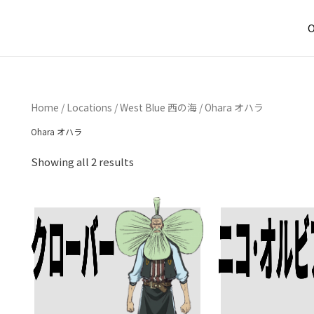
O
Home
/
Locations
/
West Blue 西の海
/ Ohara オハラ
Ohara オハラ
Showing all 2 results
クローバー
ニコ･オルビ
Add To Cart
Add To Cart