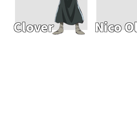
Clover
Nico O