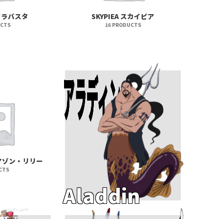
 アラバスタ
SKYPIEA スカイピア
UCTS
16 PRODUCTS
アラディン
Add To Cart
 アマゾン・リリー
CTS
Aladdin
Add To Cart