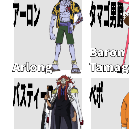
アーロン
タマゴ男爵
Baron
Arlong
Tamag
バスティーユ
ベポ
Add To Cart
Add To Cart