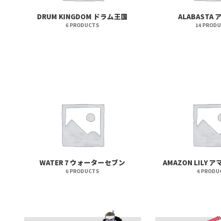
DRUM KINGDOM ドラム王国
ALABASTA
6 PRODUCTS
14 PROD
WATER 7 ウォーターセブン
AMAZON LILY
6 PRODUCTS
4 PRODU
Add To Cart
Add To Cart