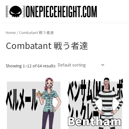
Skip
to
Main
content
Men
Home
/ Combatant 戦う者達
Combatant 戦う者達
Showing 1–12 of 64 results
ベンサム(Mr.2・ボ
ベルメール
Add To Cart
Add To Cart
ン・クレー)
Bentham