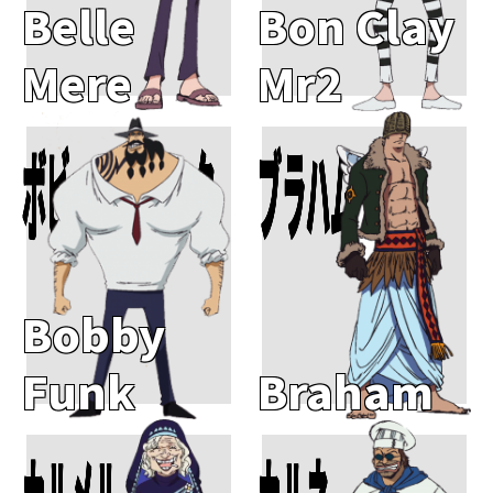
Belle
Bon Clay
Mere
Mr2
ボビー・ファンク
ブラハム
Add To Cart
Add To Cart
Bobby
Funk
Braham
Add To Cart
Add To Cart