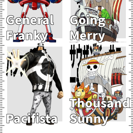
General
Going
Franky
Merry
サウザンド・サニ
パシフィスタ
Add To Cart
Add To Cart
ー号
Thousand
Pacifista
Sunny