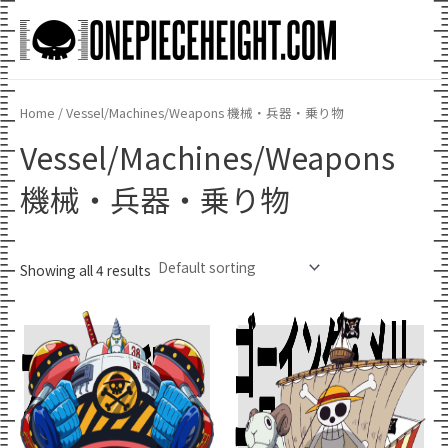
Skip
to
Main
content
Men
Home
/ Vessel/Machines/Weapons 機械・兵器・乗り物
Vessel/Machines/Weapons
機械・兵器・乗り物
Showing all 4 results
ゴーイング・メリ
フランキー将軍
Add To Cart
Add To Cart
ー号