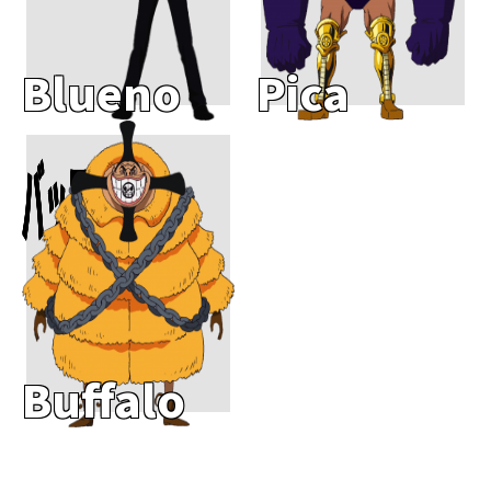
Blueno
Pica
Add To Cart
バッファロー
Buffalo