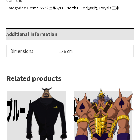
SKU:
408
Categories:
Germa 66 ジェルマ66
,
North Blue 北の海
,
Royals 王家
Additional information
Dimensions
186 cm
Related products
Add To Cart
Add To Cart
ブルーノ
ピーカ