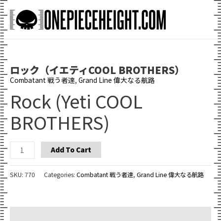
Skip
to
Main
content
Men
ロック（イエティCOOL BROTHERS）
Combatant 戦う者達
,
Grand Line 偉大なる航路
Rock (Yeti COOL
BROTHERS)
Rock
Add To Cart
(Yeti
COOL
SKU:
770
Categories:
Combatant 戦う者達
,
Grand Line 偉大なる航路
BROTHERS)
quantity
Additional information