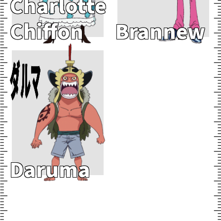
Charlotte
Chiffon
Brannew
Add To Cart
ダルマ
Daruma