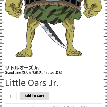
リトルオーズJr.
Grand Line 偉大なる航路
,
Pirates 海賊
Little Oars Jr.
Little
Add To Cart
Oars
Jr.