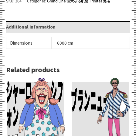
SKU:
304
Categories:
Grand Line 偉大なる航路
,
Pirates 海賊
quantity
Additional information
Dimensions
6000 cm
Related products
シャーロット・シフ
Add To Cart
Add To Cart
ブランニュー
ォン