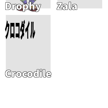
Drophy
Zala
Add To Cart
クロコダイル
Crocodile