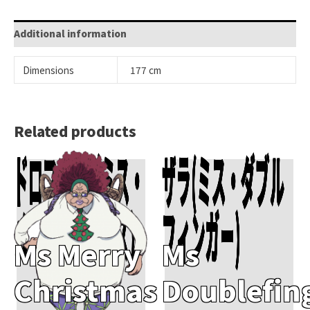
Additional information
Dimensions
177 cm
Related products
ドロフィー（ミス・
ザラ(ミス・ダブル
Add To Cart
Add To Cart
メリークリスマス)
フィンガー)
Ms Merry
Ms
Christmas
Doublefin