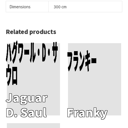
Dimensions
300 cm
Related products
ハグワール・D・サ
Add To Cart
Add To Cart
フランキー
ウロ
Jaguar
D. Saul
Franky
Add To Cart