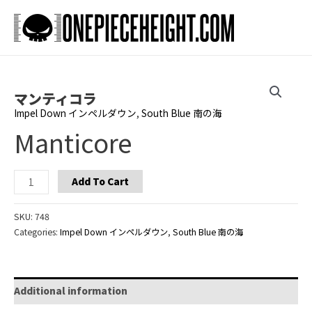
Skip
to
Main
content
Men
マンティコラ
Impel Down インペルダウン
,
South Blue 南の海
Manticore
Manticore
Add To Cart
quantity
SKU:
748
Categories:
Impel Down インペルダウン
,
South Blue 南の海
Additional information