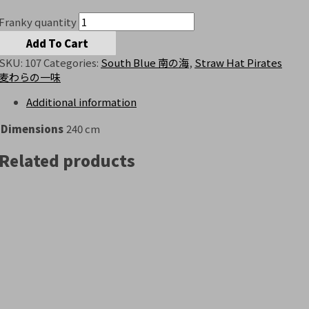
Franky quantity
Add To Cart
SKU:
107
Categories:
South Blue 南の海
,
Straw Hat Pirates
麦わらの一味
Additional information
Dimensions
240 cm
Related products