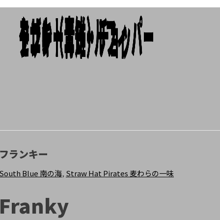
トニートニー・チョッパー
クザン（青雉）
モンキー・D・ルフィ
Add To Cart
Add To Cart
Add To Cart
フランキー
South Blue 南の海
,
Straw Hat Pirates 麦わらの一味
Franky