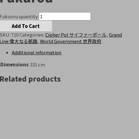
Fukurou quantity
Add To Cart
SKU:
710
Categories:
Cipher Pol サイファーポール
,
Grand
Line 偉大なる航路
,
World Government 世界政府
Additional information
Dimensions
331 cm
Related products