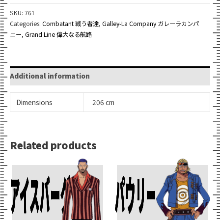
quantity
SKU:
761
Categories:
Combatant 戦う者達
,
Galley-La Company ガレーラカンパ
ニー
,
Grand Line 偉大なる航路
Additional information
Dimensions
206 cm
Related products
Add To Cart
Add To Cart
アイスバーグ
パウリー