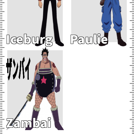
Iceburg
Paulie
Add To Cart
ザンバイ
Zambai