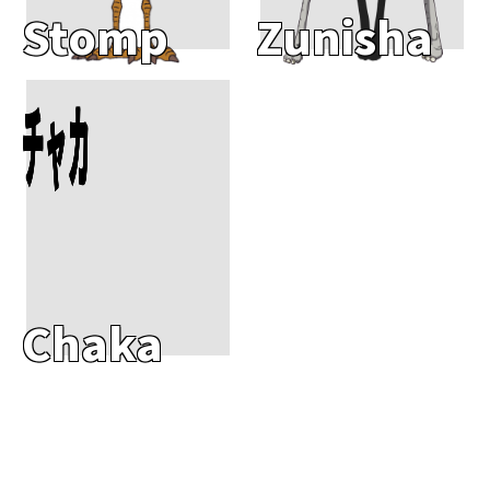
Stomp
Zunisha
Add To Cart
チャカ
Chaka