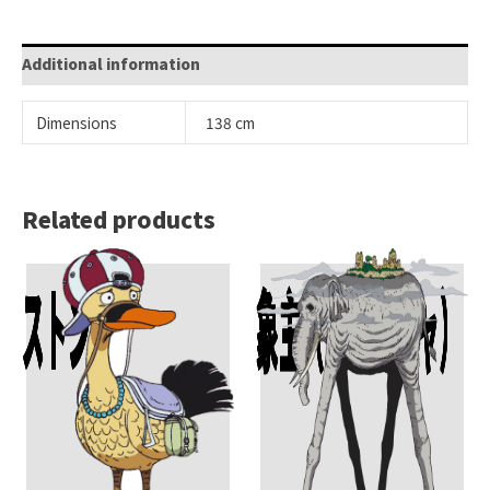
Additional information
Dimensions
138 cm
Related products
Add To Cart
Add To Cart
ストンプ
象主（ズニーシャ）