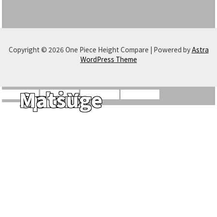
Copyright © 2026 One Piece Height Compare | Powered by
Astra
WordPress Theme
Ivan X
Sphinx
Matsuge