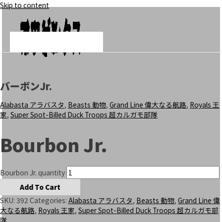
Skip to content
Add To Cart
Add To Cart
Add To Cart
イワンX
スフィンクス
マツゲ
Main Menu
バーボンJr.
Alabasta アラバスタ
,
Beasts 動物
,
Grand Line 偉大なる航路
,
Royals 王
家
,
Super Spot-Billed Duck Troops 超カルガモ部隊
Bourbon Jr.
Bourbon Jr. quantity
Add To Cart
SKU:
392
Categories:
Alabasta アラバスタ
,
Beasts 動物
,
Grand Line 偉
大なる航路
,
Royals 王家
,
Super Spot-Billed Duck Troops 超カルガモ部
隊