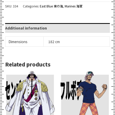
SKU:
334
Categories:
East Blue 東の海
,
Marines 海軍
Additional information
Dimensions
182 cm
Related products
Add To Cart
Add To Cart
センゴク
フルボディ