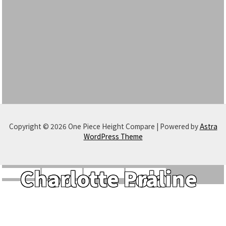
Copyright © 2026 One Piece Height Compare | Powered by
Astra
WordPress Theme
Charlotte Lola
Choo
Charlotte Praline