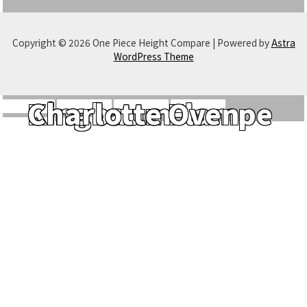
Copyright © 2026 One Piece Height Compare | Powered by
Astra
WordPress Theme
Charlotte Flampe
Kingbaum
Charlotte Oven