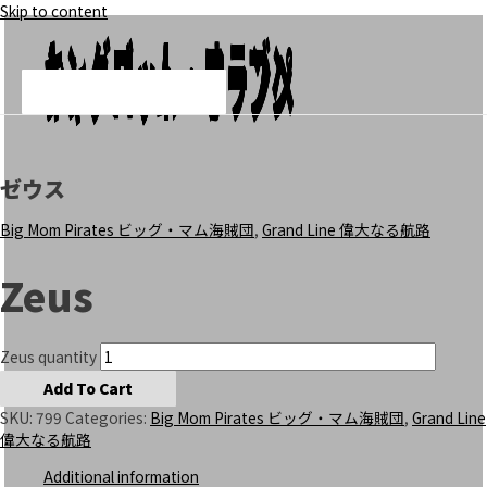
Skip to content
Add To Cart
Add To Cart
Add To Cart
シャーロット・フランペ
キングバーム
シャーロット・オーブン
Main Menu
ゼウス
Big Mom Pirates ビッグ・マム海賊団
,
Grand Line 偉大なる航路
Zeus
Zeus quantity
Add To Cart
SKU:
799
Categories:
Big Mom Pirates ビッグ・マム海賊団
,
Grand Line
偉大なる航路
Additional information