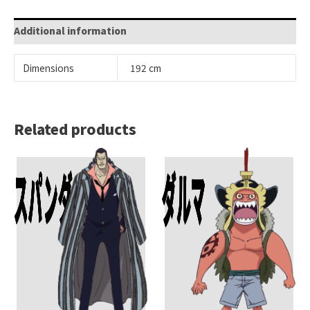
Additional information
Dimensions
192 cm
Related products
Add To Cart
Add To Cart
スパンダイン
ダルマ