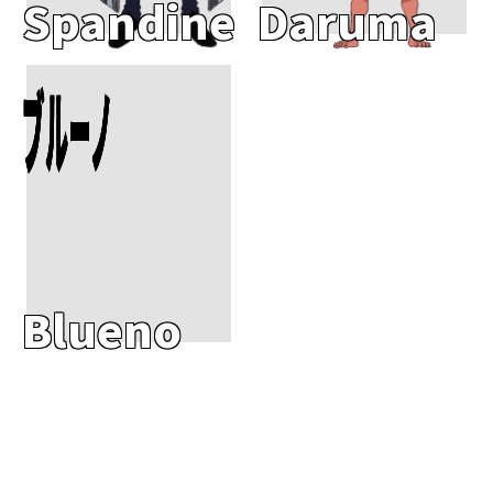
Spandine
Daruma
Add To Cart
ブルーノ
Blueno