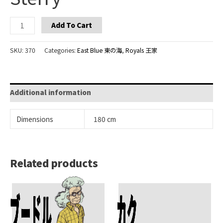
Sterry
Add To Cart
quantity
SKU:
370
Categories:
East Blue 東の海
,
Royals 王家
Additional information
Dimensions
180 cm
Related products
Add To Cart
Add To Cart
ブードル
カク