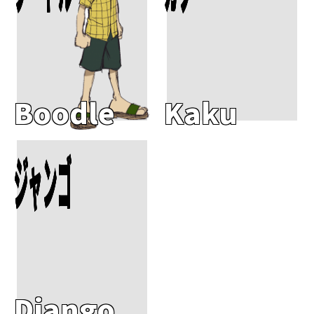
Boodle
Kaku
Add To Cart
ジャンゴ
Django