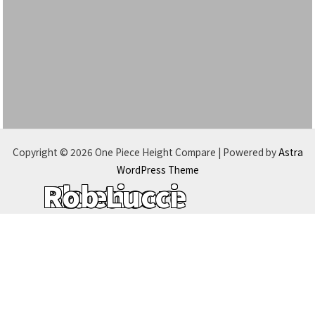
Copyright © 2026 One Piece Height Compare | Powered by
Astra
WordPress Theme
Manticore
Blueno
Rob Lucci