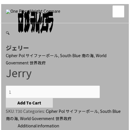
Skip
Add To Cart
Add To Cart
Add To Cart
マンティコラ
ブルーノ
ロブ･ルッチ
to
Main
content
Men
🔍
ジェリー
Cipher Pol サイファーポール
,
South Blue 南の海
,
World
Government 世界政府
Jerry
Jerry
quantity
Add To Cart
SKU:
730
Categories:
Cipher Pol サイファーポール
,
South Blue
南の海
,
World Government 世界政府
Additional information