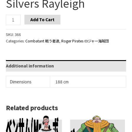
Silvers Rayleigh
Silvers
Add To Cart
Rayleigh
quantity
SKU:
366
Categories:
Combatant 戦う者達
,
Roger Pirates ロジャー海賊団
Additional information
Dimensions
188 cm
Related products
ベンサム(Mr.2・ボ
Add To Cart
Add To Cart