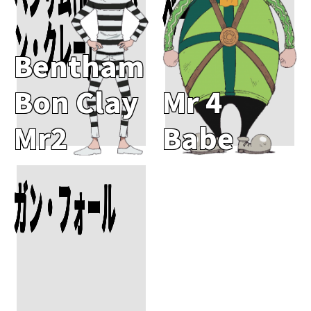
ベーブ(Mr.4)
ン・クレー)
Bentham
Bon Clay
Mr 4
Mr2
Babe
Add To Cart
ガン・フォール