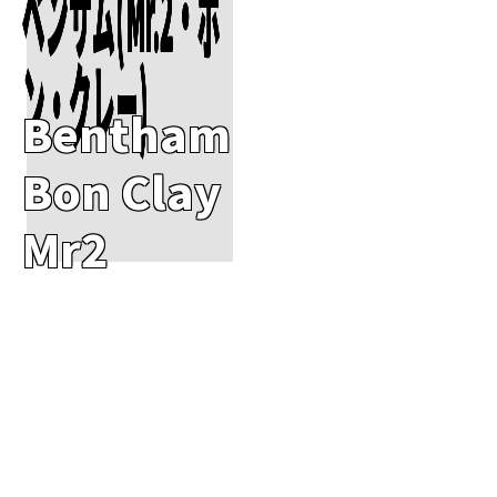
ベンサム(Mr.2・ボ
ン・クレー)
Bentham
Bon Clay
Mr2