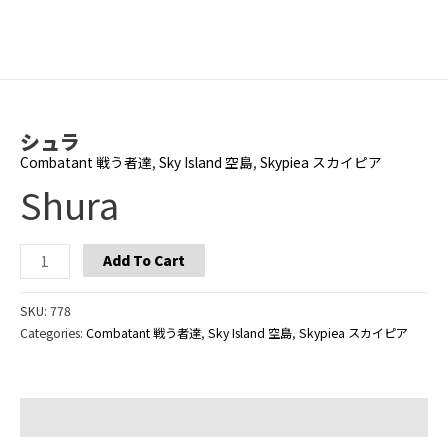
Skip
to
Main
content
Men
シュラ
Combatant 戦う者達
,
Sky Island 空島
,
Skypiea スカイピア
Shura
Shura
Add To Cart
quantity
SKU:
778
Categories:
Combatant 戦う者達
,
Sky Island 空島
,
Skypiea スカイピア
Additional information