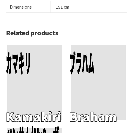
Dimensions
191 cm
Related products
Add To Cart
Add To Cart
カマキリ
ブラハム
Kamakiri
Braham
Add To Cart