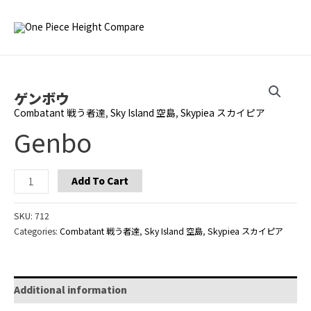
Skip
to
Main
content
Men
ゲンボウ
Combatant 戦う者達
,
Sky Island 空島
,
Skypiea スカイピア
Genbo
Genbo
Add To Cart
quantity
SKU:
712
Categories:
Combatant 戦う者達
,
Sky Island 空島
,
Skypiea スカイピア
Additional information