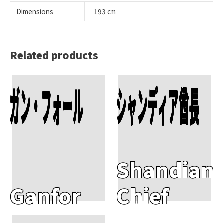
Dimensions
193 cm
Related products
Add To Cart
Add To Cart
ガン・フォール
シャンディア酋長
Shandian
Ganfor
Chief
Add To Cart