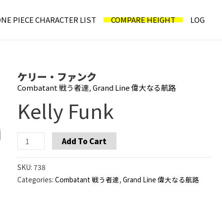
NE PIECE CHARACTER LIST
COMPARE HEIGHT
LOG
ケリー・ファンク
Combatant 戦う者達
,
Grand Line 偉大なる航路
Kelly Funk
Kelly
Add To Cart
Funk
quantity
SKU:
738
Categories:
Combatant 戦う者達
,
Grand Line 偉大なる航路