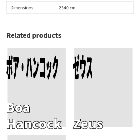
Dimensions
2340 cm
Related products
Add To Cart
Add To Cart
ボア・ハンコック
ゼウス
Boa
Hancock
Zeus
Add To Cart