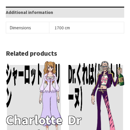
Additional information
Dimensions
1700 cm
Related products
シャーロット・プリ
Dr.くれは(ドクトリ
Add To Cart
Add To Cart
ン
ーヌ)
Charlotte
Dr