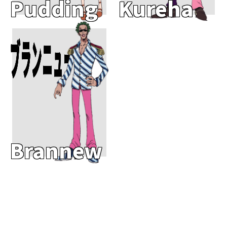
Pudding
Kureha
Add To Cart
ブランニュー
Brannew