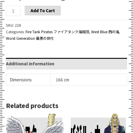
Capone
Add To Cart
Bege
quantity
SKU:
228
Categories:
Fire Tank Pirates ファイアタンク海賊団
,
West Blue 西の海
,
Worst Generation 最悪の世代
Additional information
Dimensions
166 cm
Related products
Add To Cart
Add To Cart