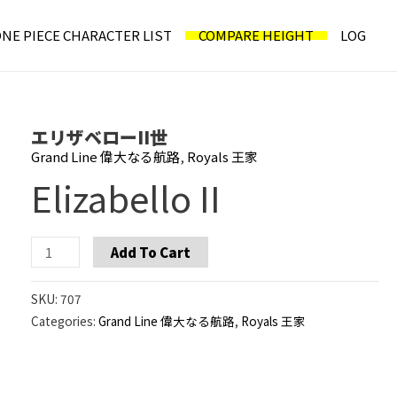
NE PIECE CHARACTER LIST
COMPARE HEIGHT
LOG
エリザベローII世
Grand Line 偉大なる航路
,
Royals 王家
Elizabello II
Elizabello
Add To Cart
II
quantity
SKU:
707
Categories:
Grand Line 偉大なる航路
,
Royals 王家