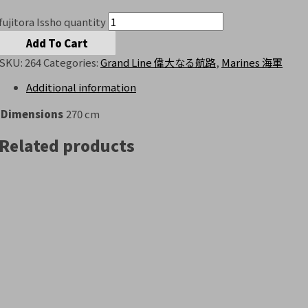
fujitora Issho quantity
Add To Cart
SKU:
264
Categories:
Grand Line 偉大なる航路
,
Marines 海軍
Additional information
Dimensions
270 cm
Related products