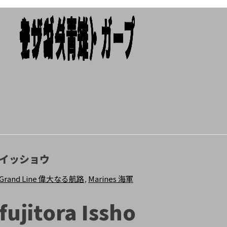
センゴク
モンキー・Ｄ・ガープ
クザン（青雉）
Add To Cart
Add To Cart
Add To Cart
イッショウ
Grand Line 偉大なる航路
,
Marines 海軍
fujitora Issho