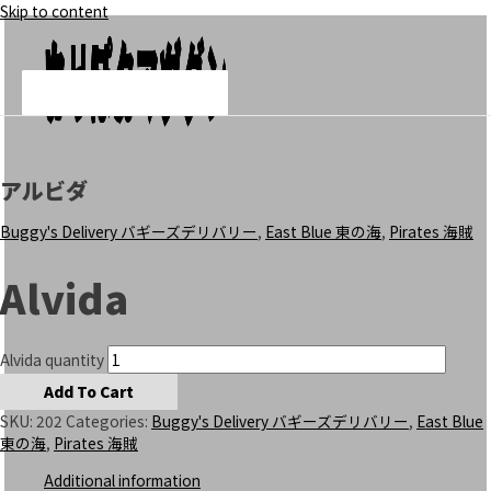
Skip to content
Add To Cart
Add To Cart
Add To Cart
クリーク
カーリー・ダダン
いっぽんマツ
Main Menu
アルビダ
Buggy's Delivery バギーズデリバリー
,
East Blue 東の海
,
Pirates 海賊
Alvida
Alvida quantity
Add To Cart
SKU:
202
Categories:
Buggy's Delivery バギーズデリバリー
,
East Blue
東の海
,
Pirates 海賊
Additional information