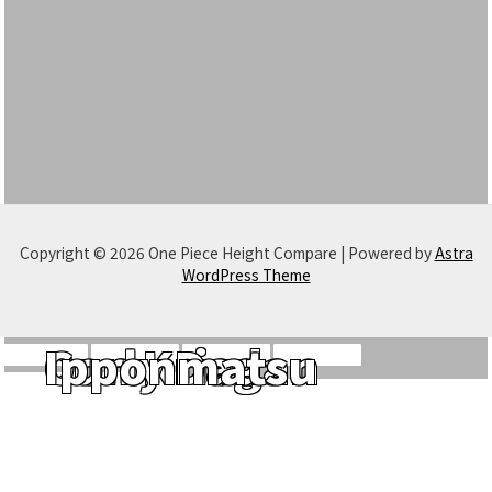
Copyright © 2026 One Piece Height Compare | Powered by
Astra
WordPress Theme
Don Krieg
Curly Dadan
Ipponmatsu